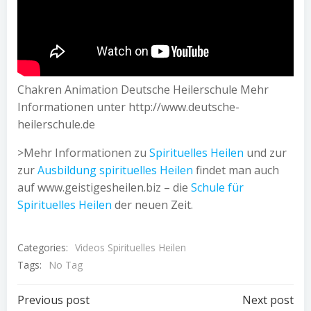
Chakren Animation Deutsche Heilerschule Mehr
Informationen unter http://www.deutsche-
heilerschule.de
>Mehr Informationen zu
Spirituelles Heilen
und zur
zur
Ausbildung spirituelles Heilen
findet man auch
auf www.geistigesheilen.biz – die
Schule für
Spirituelles Heilen
der neuen Zeit.
Categories:
Videos Spirituelles Heilen
Tags:
No Tag
Post
Post
Previous post
Next post