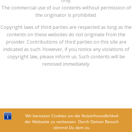
only.
The commercial use of our contents without permission of
the originator is prohibited.
Copyright laws of third parties are respected as long as the
contents on these websites do not originate from the
provider. Contributions of third parties on this site are
indicated as such. However, if you notice any violations of
copyright law, please inform us. Such contents will be
removed immediately.
© 2026 Schule für Spirituelles Heilen - Spirituelle
Wir benutzen Cookies um die Nutzerfreundlichkeit
Heilerseminare und Spirituelle Schulungen. Created
der Webseite zu verbessen. Durch Deinen Besuch
for free using WordPress and
Colibri
stimmst Du dem zu.