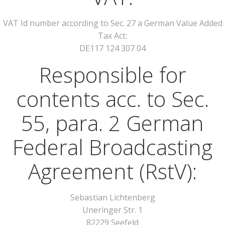
VAT Id number according to Sec. 27 a German Value Added
Tax Act:
DE117 124 307 04
Responsible for
contents acc. to Sec.
55, para. 2 German
Federal Broadcasting
Agreement (RstV):
Sebastian Lichtenberg
Uneringer Str. 1
82229 Seefeld