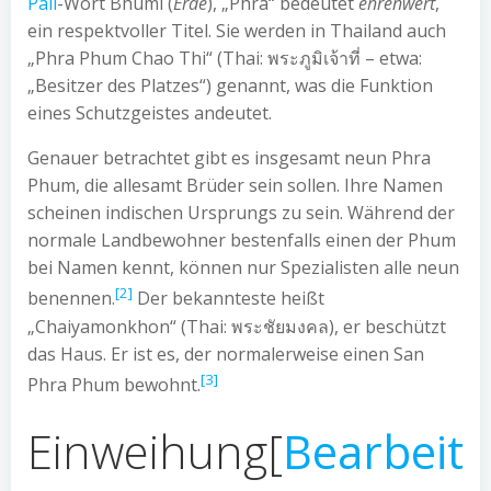
Pali
-Wort Bhūmi (
Erde
), „Phra“ bedeutet
ehrenwert
,
ein respektvoller Titel. Sie werden in Thailand auch
„Phra Phum Chao Thi“ (Thai:
พระภูมิเจ้าที่
– etwa:
„Besitzer des Platzes“) genannt, was die Funktion
eines Schutzgeistes andeutet.
Genauer betrachtet gibt es insgesamt neun Phra
Phum, die allesamt Brüder sein sollen. Ihre Namen
scheinen indischen Ursprungs zu sein. Während der
normale Landbewohner bestenfalls einen der Phum
bei Namen kennt, können nur Spezialisten alle neun
[2]
benennen.
Der bekannteste heißt
„Chaiyamonkhon“ (Thai:
พระชัยมงคล
), er beschützt
das Haus. Er ist es, der normalerweise einen San
[3]
Phra Phum bewohnt.
Einweihung
[
Bearbeit