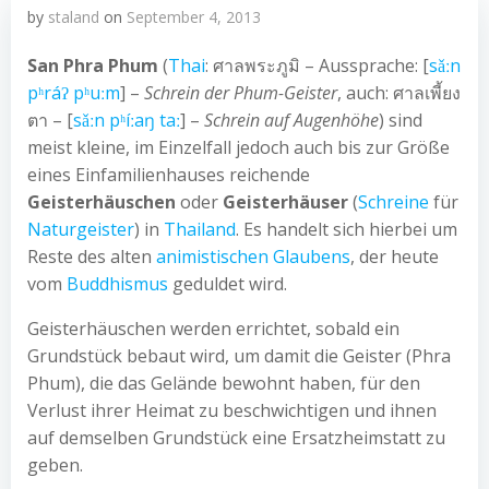
by
staland
on
September 4, 2013
San Phra Phum
(
Thai
:
ศาลพระภูมิ
– Aussprache: [
sǎːn
pʰráʔ pʰuːm
] –
Schrein der Phum-Geister
, auch:
ศาลเพี้ยง
ตา
– [
sǎːn pʰíːaŋ taː
] –
Schrein auf Augenhöhe
) sind
meist kleine, im Einzelfall jedoch auch bis zur Größe
eines Einfamilienhauses reichende
Geisterhäuschen
oder
Geisterhäuser
(
Schreine
für
Naturgeister
) in
Thailand
. Es handelt sich hierbei um
Reste des alten
animistischen Glaubens
, der heute
vom
Buddhismus
geduldet wird.
Geisterhäuschen werden errichtet, sobald ein
Grundstück bebaut wird, um damit die Geister (Phra
Phum), die das Gelände bewohnt haben, für den
Verlust ihrer Heimat zu beschwichtigen und ihnen
auf demselben Grundstück eine Ersatzheimstatt zu
geben.